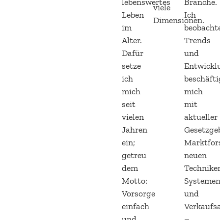
lebenswertes
Branche.
viele
Leben
Ich
Dimensionen.
im
beobacht
Alter.
Trends
Dafür
und
setze
Entwickl
ich
beschäfti
mich
mich
seit
mit
vielen
aktueller
Jahren
Gesetzge
ein;
Marktfor
getreu
neuen
dem
Technike
Motto:
Systeme
Vorsorge
und
einfach
Verkaufs
und
–