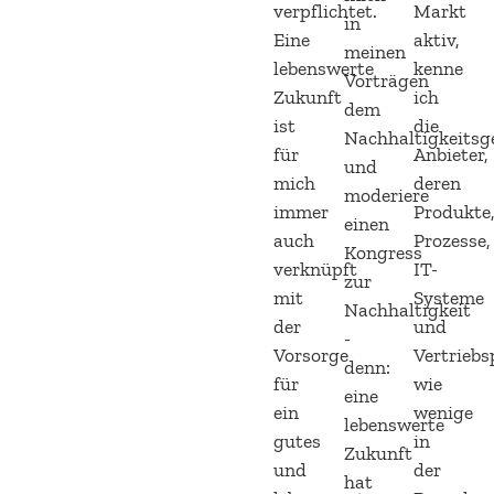
verpflichtet.
Markt
in
Eine
aktiv,
meinen
lebenswerte
kenne
Vorträgen
Zukunft
ich
dem
ist
die
Nachhaltigkeits
für
Anbieter,
und
mich
deren
moderiere
immer
Produkte
einen
auch
Prozesse,
Kongress
verknüpft
IT-
zur
mit
Systeme
Nachhaltigkeit
der
und
-
Vorsorge
Vertriebs
denn:
für
wie
eine
ein
wenige
lebenswerte
gutes
in
Zukunft
und
der
hat