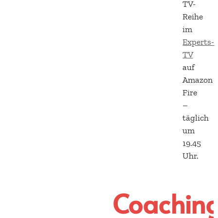
TV-
Reihe
im
Experts-
TV
auf
Amazon
Fire
–
täglich
um
19.45
Uhr.
er 1000 Coachings,