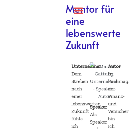
Martin
Mentor für
Gattung
eine
lebenswerte
Unternehmer - Speaker
- Autor
Zukunft
Unternehmer
Autor
Dem
In
Streben
Fachmag
nach
der
einer
Finanz-
lebenswerten
und
Speaker
Zukunft
Versiche
Als
fühle
bin
Speaker
ich
ich