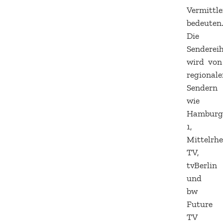
Vermittle
bedeuten
Die
Senderei
wird von
regional
Sendern
wie
Hambur
1,
Mittelrhe
TV,
tvBerlin
und
bw
Future
TV