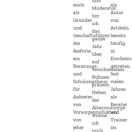
und
mich
als
Moderator
als
Autor
bin
Gründer
von
ich
und
Artikeln
das
Geschäftsführer
bereits
ganze
der
häufig
Jahr
Aeiforia,
in
über
ein
Erschein
auf
Beratungs-
getreten
verschiedenen
und
Seit
Bühnen
Schulungshaus
vielen
präsent.
für
Jahren
Neben
Anbieter
als
der
von
Berater
Altersvorsorge
Vorsorgeprodukten,
und
widme
von
Trainer
ich
jeher
im
mich