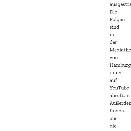
ausgestra
Die
Folgen
sind
in
der
Mediath
von
Hambur
1 und
auf
YouTube
abrufbar.
Außerde
finden
Sie
die