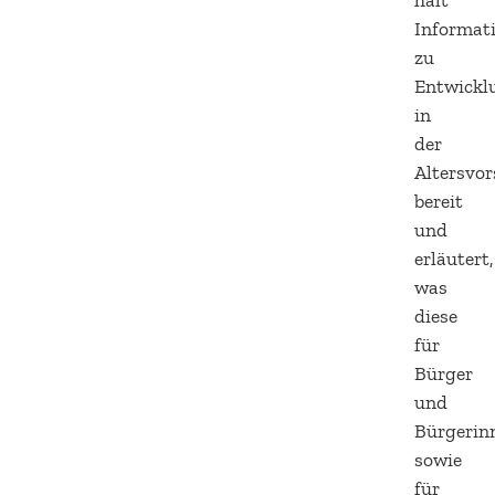
hält
Informat
zu
Entwickl
in
der
Altersvo
bereit
und
erläutert,
was
diese
für
Bürger
und
Bürgerin
sowie
für