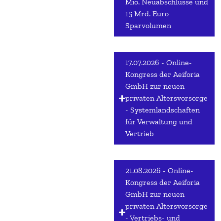
Mio. Neuabschlüsse und
15 Mrd. Euro
Sparvolumen
17.07.2026 - Online-
Kongress der Aeiforia
GmbH zur neuen
privaten Altersvorsorge
- Systemlandschaften
für Verwaltung und
Vertrieb
21.08.2026 - Online-
Kongress der Aeiforia
GmbH zur neuen
privaten Altersvorsorge
- Vertriebs- und