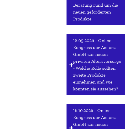
Beratung rund um die
neuen geförderten
Produkte
18.09.2026 - Online-
Kongress der Aeiforia
GmbH zur neuen
privaten Altersvorsorge
- Welche Rolle sollten
zweite Produkte
einnehmen und wie
könnten sie aussehen?
16.10.2026 - Online-
Kongress der Aeiforia
GmbH zur neuen